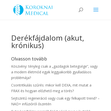
Derékfájdalom (akut,
krónikus)
Olvasson tovább
Köszvény: tényleg csak a „gazdagok betegsége”, vagy
a modern életmód egyik leggyakoribb gyulladásos
problémája?
Csontritkulás szűrés: mikor kell DEXA, mit mutat a
FRAX és hogyan előzhető meg a törés?
Sejtszintű regeneráció vagy csak egy felkapott trend? –
NAD+ infúzióról őszintén