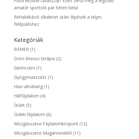
Futni kezdtél tavasszal? Ezért sérül meg a legtöbb
amatőr sportoló pár héten belül
Rehabilitáció síbaleset után: lépések a teljes
felépüléshez
Kategóriák
BEMER
(1)
Dorn-Breuss terápia
(2)
Gerincsérv
(1)
Gyógymasszázs
(1)
Hasi ultrahang
(1)
Hátfájdalom
(4)
Ízület
(5)
Ízületi fájdalom
(6)
Mozgásszervi Fájdalomközpont
(12)
Mozgásszervi Magánrendelő
(11)