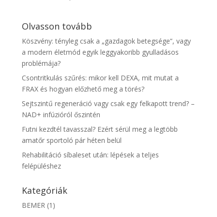
Olvasson tovább
Köszvény: tényleg csak a „gazdagok betegsége”, vagy
a modern életmód egyik leggyakoribb gyulladásos
problémája?
Csontritkulás szűrés: mikor kell DEXA, mit mutat a
FRAX és hogyan előzhető meg a törés?
Sejtszintű regeneráció vagy csak egy felkapott trend? –
NAD+ infúzióról őszintén
Futni kezdtél tavasszal? Ezért sérül meg a legtöbb
amatőr sportoló pár héten belül
Rehabilitáció síbaleset után: lépések a teljes
felépüléshez
Kategóriák
BEMER
(1)