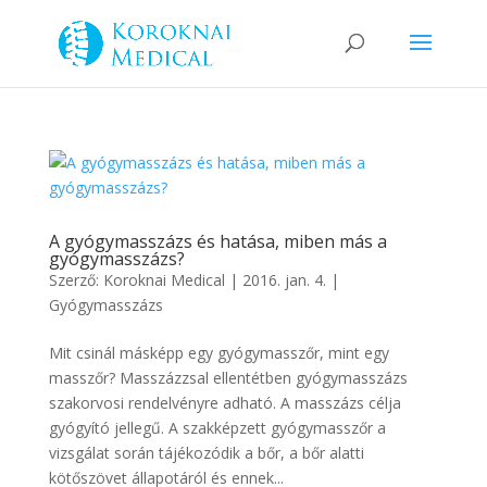
A gyógymasszázs és hatása, miben más a
gyógymasszázs?
Szerző:
Koroknai Medical
|
2016. jan. 4.
|
Gyógymasszázs
Mit csinál másképp egy gyógymasszőr, mint egy
masszőr? Masszázzsal ellentétben gyógymasszázs
szakorvosi rendelvényre adható. A masszázs célja
gyógyító jellegű. A szakképzett gyógymasszőr a
vizsgálat során tájékozódik a bőr, a bőr alatti
kötőszövet állapotáról és ennek...