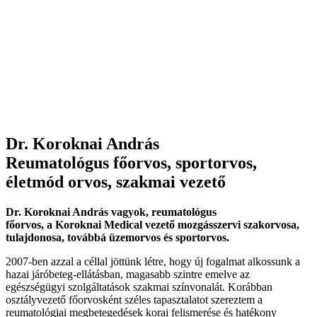
Dr. Koroknai András
Reumatológus főorvos, sportorvos,
életmód orvos, szakmai vezető
Dr. Koroknai András vagyok, reumatológus
főorvos, a Koroknai Medical vezető mozgásszervi szakorvosa,
tulajdonosa, továbbá üzemorvos és sportorvos.
2007-ben azzal a céllal jöttünk létre, hogy új fogalmat alkossunk a
hazai járóbeteg-ellátásban, magasabb szintre emelve az
egészségügyi szolgáltatások szakmai színvonalát. Korábban
osztályvezető főorvosként széles tapasztalatot szereztem a
reumatológiai megbetegedések korai felismerése és hatékony