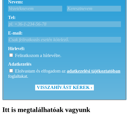
Nevem:
Tel:
E-mail:
Hírlevél:
Feliratkozom a hírlevélre.
Adatkezelés
Elolvastam és elfogadom az
adatkezelési tájékoztatóban
foglaltakat.
VISSZAHÍVÁST KÉREK ›
Itt is megtalálhatóak vagyunk