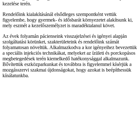
kezelése terén.
Rendelőink kialakításánál elsődleges szempontként vettük
figyelembe, hogy gyermek- és idősbarát környezetet alakítsunk ki,
mely eszmét a kezelőszemélyzet is maradéktalanul követ.
Az évek folyamán pácienseink visszajelzései és igényei alapján
szolgáltatási körünket, szakterületeink és rendelőink számát
folyamatosan növeltük. Alkalmazkodva a kor igényeihez bevezettük
a speciális injekciós technikákat, melyeket az ízületi és porckopásos
megbetegedések terén kiemelkedő hatékonysággal alkalmazunk.
Bővítettük eszközparkunkat és továbbra is figyelemmel kísérjük a
mozgásszervi szakmai újdonságokat, hogy azokat is beépíthessük
kínálatunkba.