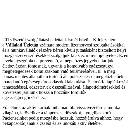
2013 őszétől szolgáltatási palettánk ismét bővült. Kifejezetten
a
Vállalati Üzletág
számára modern üzemorvosi szolgáltatásokkal
és a munkavállalók részére béren kívüli juttatásként biztosított helyi
mozgásszervi szűrésekkel szolgáljuk ki az ez irányú igényeket. Ezen
tevékenységünket a prevenció, a megelőzés jegyében tartjuk
életbevágóan fontosnak, ugyanis a komolyabb egészségügyi
megbetegedések korai szakban való felismerésével, ill. a még
panaszmentes állapotban történő állapotészleléssel megelőzhetőek a
maradandó egészségkárosodások kialakulása. Életmód-, táplálkozási
tanácsadással, edzéstervek összeállításával, állapotfelmérésekkel és
követéssel járulunk hozzá a hozzánk fordulók
egészségmegőrzéséhez.
Fő célunk az aktív korúak mihamarabbi visszavezetése a munka
világába, lerövidítve a táppénzes időszakot, nyugdíjas korú
Pácienseinket pedig mozgásba hozzuk, hozzájárulva ahhoz, hogy
bekapcsolódjanak a család és az unokák aktív életébe.