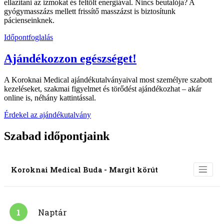
ellazítani az izmokat és feltölt energiával. Nincs beutalója? A
gyógymasszázs mellett frissítő masszázst is biztosítunk
pácienseinknek.
Időpontfoglalás
Ajándékozzon egészséget!
A Koroknai Medical ajándékutalványaival most személyre szabott
kezeléseket, szakmai figyelmet és törődést ajándékozhat – akár
online is, néhány kattintással.
Érdekel az ajándékutalvány
Szabad időpontjaink