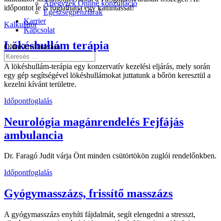
Árjegyzék Online konzultáció
időpontot le is foglalhatja egy kattintással!
Egészségpénztárak
Karrier
Kalkulátor
Kapcsolat
Lökéshullám terápia
Oldal kiválasztása
A lökéshullám-terápia egy konzervatív kezelési eljárás, mely során
egy gép segítségével lökéshullámokat juttatunk a bőrön keresztül a
kezelni kívánt területre.
Időpontfoglalás
Neurológia magánrendelés Fejfájás
ambulancia
Dr. Faragó Judit várja Önt minden csütörtökön zuglói rendelőnkben.
Időpontfoglalás
Gyógymasszázs, frissítő masszázs
A gyógymasszázs enyhíti fájdalmát, segít elengedni a stresszt,