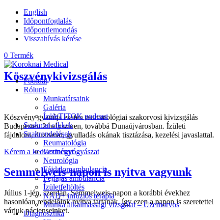
English
Időpontfoglalás
Időpontlemondás
Visszahívás kérése
0 Termék
Köszvénykivizsgálás
Főoldal
Rólunk
10% kedvezménnyel
Munkatársaink
Galéria
ÍzüleTITOK podcast
Köszvény gyanúja esetén reumatológiai szakorvosi kivizsgálás
Szakmai cikkek
Budapesten 2 helyszínen, továbbá Dunaújvárosban. Ízületi
Szakrendelések
fájdalom, duzzanat, gyulladás okának tisztázása, kezelési javaslattal.
Reumatológia
Kérem a kedvezményt
Gerincgyógyászat
Neurológia
Fájdalomambulancia
Semmelweis-napon is nyitva vagyunk
Fejfájás ambulancia
Ízületfeltöltés
Július 1-jén, szerdán, Semmelweis-napon a korábbi évekhez
NAD+ infúziós terápia
hasonlóan rendelőink nyitva tartanak, így ezen a napon is szeretettel
Munka alkalmassági vizsgálat – Üzemorvos
várjuk pácienseinket.
Diagnosztika