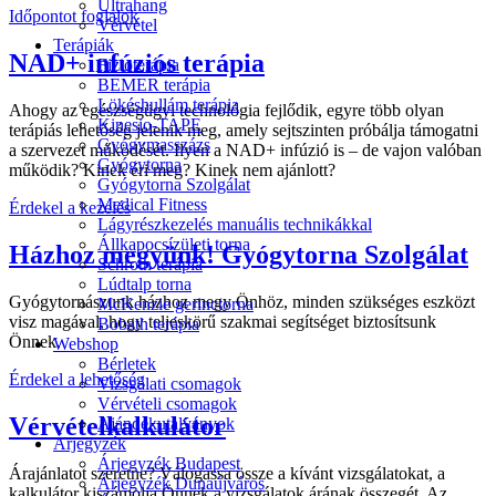
Ultrahang
Időpontot foglalok
Vérvétel
Terápiák
NAD+ infúziós terápia
Fizioterápia
BEMER terápia
Lökéshullám terápia
Ahogy az egészségügyi technológia fejlődik, egyre több olyan
Kinesio-TAPE
terápiás lehetőség jelenik meg, amely sejtszinten próbálja támogatni
Gyógymasszázs
a szervezet működését. Ilyen a NAD+ infúzió is – de vajon valóban
Gyógytorna
működik? Kinek éri meg? Kinek nem ajánlott?
Gyógytorna Szolgálat
Medical Fitness
Érdekel a kezelés
Lágyrészkezelés manuális technikákkal
Állkapocsízületi torna
Házhoz megyünk! Gyógytorna Szolgálat
Schroth terápia
Lúdtalp torna
Gyógytornászunk házhoz megy Önhöz, minden szükséges eszközt
McKenzie gerinctorna
visz magával, hogy teljeskörű szakmai segítséget biztosítsunk
Bobath terápia
Önnek.
Webshop
Bérletek
Érdekel a lehetőség
Vizsgálati csomagok
Vérvételi csomagok
Vérvételkalkulátor
Ajándékutalványok
Árjegyzék
Árjegyzék Budapest
Árajánlatot szeretne?
Válogassa össze a kívánt vizsgálatokat, a
Árjegyzék Dunaújváros
kalkulátor kiszámolja Önnek a vizsgálatok árának összegét. Az