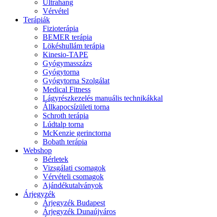
Ultrahang
Vérvétel
Terápiák
Fizioterápia
BEMER terápia
Lökéshullám terápia
Kinesio-TAPE
Gyógymasszázs
Gyógytorna
Gyógytorna Szolgálat
Medical Fitness
Lágyrészkezelés manuális technikákkal
Állkapocsízületi torna
Schroth terápia
Lúdtalp torna
McKenzie gerinctorna
Bobath terápia
Webshop
Bérletek
Vizsgálati csomagok
Vérvételi csomagok
Ajándékutalványok
Árjegyzék
Árjegyzék Budapest
Árjegyzék Dunaújváros