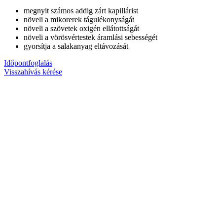
megnyit számos addig zárt kapillárist
növeli a mikorerek tágulékonyságát
növeli a szövetek oxigén ellátottságát
növeli a vörösvértestek áramlási sebességét
gyorsítja a salakanyag eltávozását
Időpontfoglalás
Visszahívás kérése