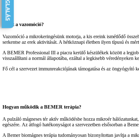
Mi az a vazomóció?
Vazomóció a mikrokeringésünk motorja, a kis ereink ismétlődő összeh
serkentse az erek aktivitását. A hétköznapi életben ilyen típusú és m
A BEMER Professional III a piacra kerülő készülékek között a legjobb
visszaállítani a normál állapotába, ezáltal a legkisebb véredényeken ke
Fő cél a szervezet immunreakciójának támogatása és az öngyógyító ké
Hogyan működik a BEMER terápia?
A pulzáló mágneses tér aktív működésbe hozza mikroér hálózatunkat, ezz
egészére. Az átfogó hatékonyságot a szervezetben elsősorban a Bemer jel
A Bemer biomágnes terápia tudományosan bizonyítottan javítja a mikr