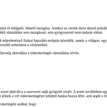
úzó és kitáguló, lüktető mozgása. Amikor az ereink ilyen típusú pulz
értékű stimulálást sem mozgással, sem gyógyszerrel nem tudunk elérni.
 teljesítményű fizikai hajszálér-terápiás készülék, amely a világon, e
resztül serkenteni a véráramlást.
pesség aktiválása a mikrokeringés stimulálása révén.
el aktiválva a szervezet saját gyógyító erejét. A testre továbbított egye
nek a vér mikrokeringésre kifejtett hatása hozza létre, ami segíti a feh
okeringést azáltal, hogy