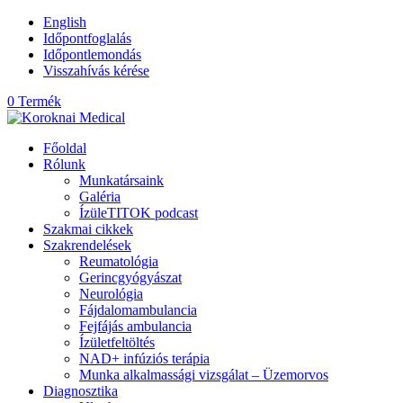
English
Időpontfoglalás
Időpontlemondás
Visszahívás kérése
0 Termék
Főoldal
Rólunk
Munkatársaink
Galéria
ÍzüleTITOK podcast
Szakmai cikkek
Szakrendelések
Reumatológia
Gerincgyógyászat
Neurológia
Fájdalomambulancia
Fejfájás ambulancia
Ízületfeltöltés
NAD+ infúziós terápia
Munka alkalmassági vizsgálat – Üzemorvos
Diagnosztika