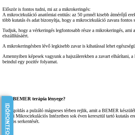
Először is fontos tudni, mi az a mikrokeringés:
A mikrocirkuláció anatómiai entitás: az 50 μmnél kisebb átmérőjű erek 
több kutatás és adat bizonyítja, hogy a mikrocirkuláció zavara fontos 
Tudjuk, hogy a vérkeringés legfontosabb része a mikrokeringés, ami a 
elszállításáért.
A mikrokeringésben lévő legkisebb zavar is kihatással lehet egészsé
Amennyiben képesek vagyunk a hajszálerekben a zavart elhárítani, a ke
beindul egy pozitív folyamat.
Mi a BEMER terápia lényege?
IDŐPONTFOGLALÁS
A megoldás a pulzáló mágneses térben rejlik, amit a BEMER készülék 
berlini Mikrocirkulációs Intézetben sok éven keresztül tartó kutatás 
hatásos serkentését.