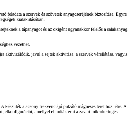
vető feladata a szervek és szövetek anyagcseréjének biztosítása. Egyre
etegségek kialakulásában.
, sejteknek a tápanyagot és az oxigént ugyanakkor felelős a salakanyag
séghez vezethet.
ktivizálódik, javul a sejtek aktivitása, a szervek vérellátása, vagyis
 készülék alacsony frekvenciájú pulzáló mágneses teret hoz létre. A
 jelkonfigurációt, amellyel el tudták érni a zavart mikrokeringés