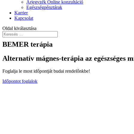
Árjegyzék Online konzultáció
Egészségpénztárak
Karrier
Kapcsolat
Oldal kiválasztása
BEMER terápia
Alternatív mágnes-terápia az egészséges m
Foglalja le most időpontját budai rendelőnkbe!
Időpontot foglalok