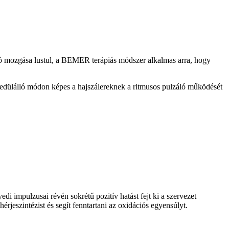
áló mozgása lustul, a BEMER terápiás módszer alkalmas arra, hogy
gyedülálló módon képes a hajszálereknek a ritmusos pulzáló működését
di impulzusai révén sokrétű pozitív hatást fejt ki a szervezet
érjeszintézist és segít fenntartani az oxidációs egyensúlyt.