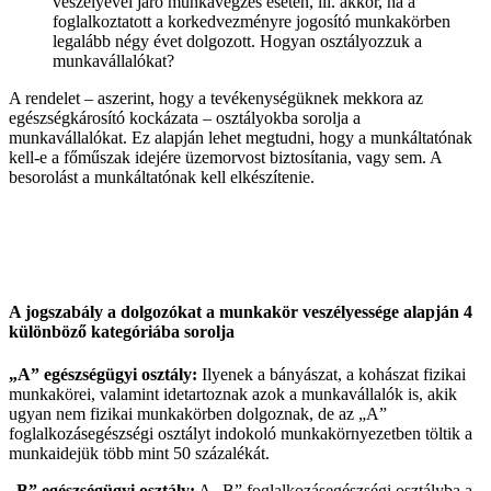
veszélyével járó munkavégzés esetén, ill. akkor, ha a
foglalkoztatott a korkedvezményre jogosító munkakörben
legalább négy évet dolgozott. Hogyan osztályozzuk a
munkavállalókat?
A rendelet – aszerint, hogy a tevékenységüknek mekkora az
egészségkárosító kockázata – osztályokba sorolja a
munkavállalókat. Ez alapján lehet megtudni, hogy a munkáltatónak
kell-e a főműszak idejére üzemorvost biztosítania, vagy sem. A
besorolást a munkáltatónak kell elkészítenie.
A jogszabály a dolgozókat a munkakör veszélyessége alapján 4
különböző kategóriába sorolja
„A” egészségügyi osztály:
Ilyenek a bányászat, a kohászat fizikai
munkakörei, valamint idetartoznak azok a munkavállalók is, akik
ugyan nem fizikai munkakörben dolgoznak, de az „A”
foglalkozásegészségi osztályt indokoló munkakörnyezetben töltik a
munkaidejük több mint 50 százalékát.
„
B” egészségügyi osztály:
A „B” foglalkozásegészségi osztályba a