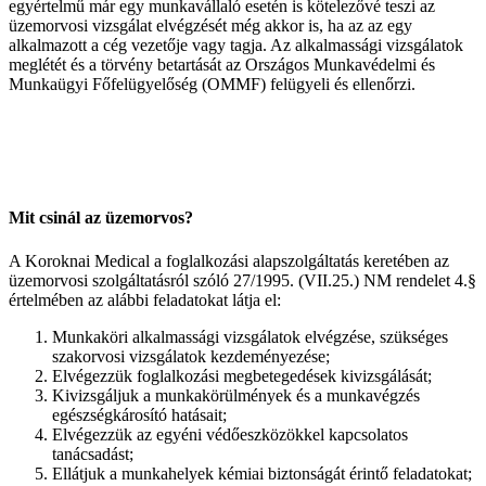
egyértelmű már egy munkavállaló esetén is kötelezővé teszi az
üzemorvosi vizsgálat elvégzését még akkor is, ha az az egy
alkalmazott a cég vezetője vagy tagja. Az alkalmassági vizsgálatok
meglétét és a törvény betartását az Országos Munkavédelmi és
Munkaügyi Főfelügyelőség (OMMF) felügyeli és ellenőrzi.
Mit csinál az üzemorvos?
A Koroknai Medical a foglalkozási alapszolgáltatás keretében az
üzemorvosi szolgáltatásról szóló 27/1995. (VII.25.) NM rendelet 4.§
értelmében az alábbi feladatokat látja el:
Munkaköri alkalmassági vizsgálatok elvégzése, szükséges
szakorvosi vizsgálatok kezdeményezése;
Elvégezzük foglalkozási megbetegedések kivizsgálását;
Kivizsgáljuk a munkakörülmények és a munkavégzés
egészségkárosító hatásait;
Elvégezzük az egyéni védőeszközökkel kapcsolatos
tanácsadást;
Ellátjuk a munkahelyek kémiai biztonságát érintő feladatokat;