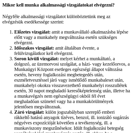
Mikor kell munka alkalmassági vizsgálatokat elvégezni?
Négyféle alkalmassági vizsgálatot különböztetünk meg az
elvégzésük esedékessége szerint:
Előzetes vizsgálat:
amit a munkavállaló alkalmazásba lépése
előtt vagy a munkahely megváltozása esetén szükséges
elvégezni.
Időszakos vizsgálat:
amit általában évente, a
felülvizsgálatkor kell elvégezni.
Soron kívüli vizsgálat:
melyet kérhet a munkáltató, a
dolgozó, az üzemorvosi szolgálat, a házi- vagy kezelőorvos, a
Munkaügyi Központ esetleges egészségi állapot változása
esetén, heveny foglalkozási megbetegedés után,
eszméletvesztéssel járó vagy ismétlődő munkabaleset után,
munkahelyi okokra visszavezethető munkahelyi rosszullétek
esetén, 30 napot meghaladó keresőképtelenség után, illetve ha
a munkavégzés nem egészségügyi okból fél évet
meghaladóan szünetel vagy ha a munkakörülmények
jelentősen megváltoznak.
Záró vizsgálat:
külön jogszabályban szereplő emberi
rákkeltő hatású anyagok tízéves, benzol, ill. ionizáló sugárzás
négyéves expozícióját követően a tevékenység, ill. a
munkaviszony megszűnésekor. Idült foglalkozási betegség