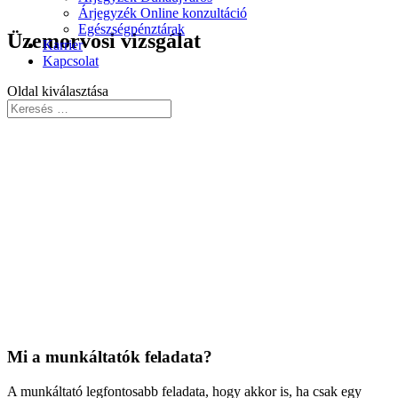
Árjegyzék Online konzultáció
Egészségpénztárak
Üzemorvosi vizsgálat
Karrier
Kapcsolat
Oldal kiválasztása
Mi a munkáltatók feladata?
A munkáltató legfontosabb feladata, hogy akkor is, ha csak egy