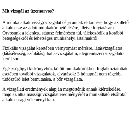
Mit vizsgál az üzemorvos?
A munka alkalmassági vizsgálat célja annak eldöntése, hogy az illető
alkalmas-e az adott munkakör betöltésére, illetve folytatására.
Orvosunk a jelenlegi státusz felmérésén túl, tájékozódik a korábbi
betegségekről és lehetséges munkahelyi ártalmakról.
Fizikális vizsgálat keretében vérnyomást mérésre, látásvizsgálatra
(látásélesség, színlátás), hallásvizsgálatra, idegrendszeri vizsgálatra
kerül sor.
Egészségügyi kiskönyvhöz kötött munkakörökben foglalkoztatottak
esetében további vizsgálatok, elvárások: 3 hónapnál nem régebbi
tüdőszűrő lelet bemutatása, a bőr vizsgálata.
A vizsgálati eredmények alapján megtörténik annak kiértékelése,
majd az alkalmassági vizsgálat eredményéről a munkáltató elsőfokú
alkalmassági véleményt kap.