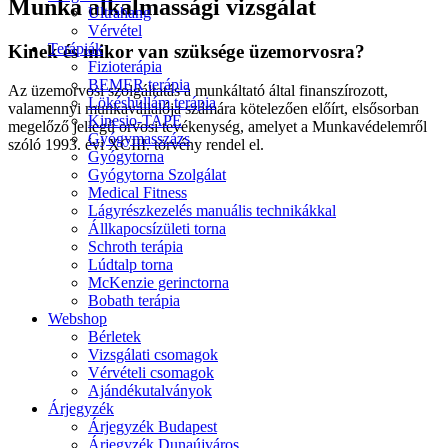
Munka alkalmassági vizsgálat
Ultrahang
Vérvétel
Terápiák
Kinek és mikor van szüksége üzemorvosra?
Fizioterápia
BEMER terápia
Az üzemorvosi szolgáltatás a munkáltató által finanszírozott,
Lökéshullám terápia
valamennyi munkavállalója számára kötelezően előírt, elsősorban
Kinesio-TAPE
megelőző jellegű orvosi tevékenység, amelyet a Munkavédelemről
Gyógymasszázs
szóló 1993. évi XCIII. törvény rendel el.
Gyógytorna
Gyógytorna Szolgálat
Medical Fitness
Lágyrészkezelés manuális technikákkal
Állkapocsízületi torna
Schroth terápia
Lúdtalp torna
McKenzie gerinctorna
Bobath terápia
Webshop
Bérletek
Vizsgálati csomagok
Vérvételi csomagok
Ajándékutalványok
Árjegyzék
Árjegyzék Budapest
Árjegyzék Dunaújváros