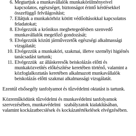
Megtartjuk a munkavállalók munkakörülményeivel
kapcsolatos, egészséget, biztonságot érintő kérdésekkel
összefüggő felvilágosítást;
Ellátjuk a munkakörhöz kötött védőoltásokkal kapcsolatos
feladatokat;
Elvégezzük a krónikus megbetegedésben szenvedő
munkavállalók megelőző gondozását;
Elvégezzük közúti járművezetők egészségi alkalmassági
vizsgálatát;
Elvégezzük a munkaköri, szakmai, illetve személyi higiénés
tanácsadást tartunk;
Elvégezzük
az álláskeresők beiskolázás előtti és
munkaközvetítés előkészítése keretében történő, valamint a
közfoglalkoztatás keretében alkalmazott munkavállalók
beiskolázás előtti szakmai alkalmassági vizsgálatát.
Ezentúl elsősegély tanfolyamot és tűzvédelmi oktatást is tartunk.
Közreműködünk tűzvédelmi és munkavédelmi tanfolyamok
szervezésében, munkavédelmi szabályzatok kialakításában,
valamint kockázatbecslések és kockázatértékelések elvégzésében.