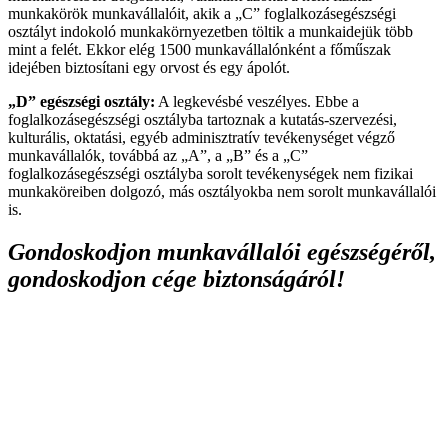
munkakörök munkavállalóit, akik a „C” foglalkozásegészségi
osztályt indokoló munkakörnyezetben töltik a munkaidejük több
mint a felét. Ekkor elég 1500 munkavállalónként a főműszak
idejében biztosítani egy orvost és egy ápolót.
„D” egészségi osztály:
A legkevésbé veszélyes. Ebbe a
foglalkozásegészségi osztályba tartoznak a kutatás-szervezési,
kulturális, oktatási, egyéb adminisztratív tevékenységet végző
munkavállalók, továbbá az „A”, a „B” és a „C”
foglalkozásegészségi osztályba sorolt tevékenységek nem fizikai
munkaköreiben dolgozó, más osztályokba nem sorolt munkavállalói
is.
Gondoskodjon munkavállalói egészségéről,
gondoskodjon cége biztonságáról!