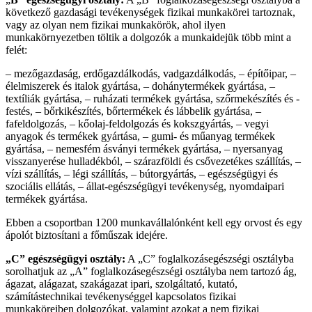
következő gazdasági tevékenységek fizikai munkakörei tartoznak,
vagy az olyan nem fizikai munkakörök, ahol ilyen
munkakörnyezetben töltik a dolgozók a munkaidejük több mint a
felét:
– mezőgazdaság, erdőgazdálkodás, vadgazdálkodás, – építőipar, –
élelmiszerek és italok gyártása, – dohánytermékek gyártása, –
textíliák gyártása, – ruházati termékek gyártása, szőrmekészítés és -
festés, – bőrkikészítés, bőrtermékek és lábbelik gyártása, –
fafeldolgozás, – kőolaj-feldolgozás és kokszgyártás, – vegyi
anyagok és termékek gyártása, – gumi- és műanyag termékek
gyártása, – nemesfém ásványi termékek gyártása, – nyersanyag
visszanyerése hulladékból, – szárazföldi és csővezetékes szállítás, –
vízi szállítás, – légi szállítás, – bútorgyártás, – egészségügyi és
szociális ellátás, – állat-egészségügyi tevékenység, nyomdaipari
termékek gyártása.
Ebben a csoportban 1200 munkavállalónként kell egy orvost és egy
ápolót biztosítani a főműszak idejére.
„C” egészségügyi osztály:
A „C” foglalkozásegészségi osztályba
sorolhatjuk az „A” foglalkozásegészségi osztályba nem tartozó ág,
ágazat, alágazat, szakágazat ipari, szolgáltató, kutató,
számítástechnikai tevékenységgel kapcsolatos fizikai
munkaköreiben dolgozókat, valamint azokat a nem fizikai