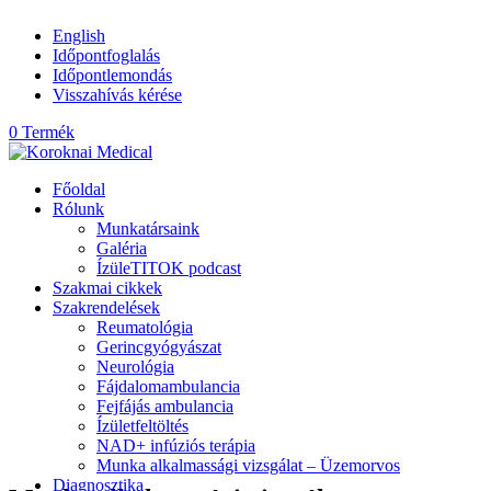
English
Időpontfoglalás
Időpontlemondás
Visszahívás kérése
0 Termék
Főoldal
Rólunk
Munkatársaink
Galéria
ÍzüleTITOK podcast
Szakmai cikkek
Szakrendelések
Reumatológia
Gerincgyógyászat
Neurológia
Fájdalomambulancia
Fejfájás ambulancia
Ízületfeltöltés
NAD+ infúziós terápia
Munka alkalmassági vizsgálat – Üzemorvos
Diagnosztika