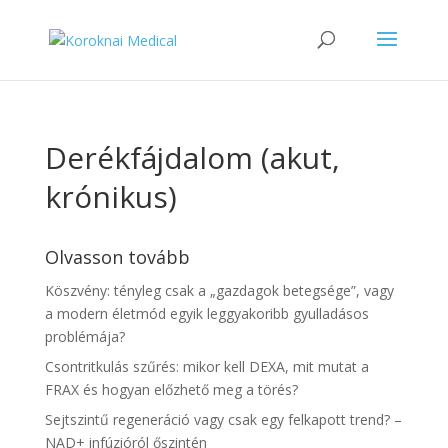
Derékfájdalom (akut,
krónikus)
Olvasson tovább
Köszvény: tényleg csak a „gazdagok betegsége”, vagy
a modern életmód egyik leggyakoribb gyulladásos
problémája?
Csontritkulás szűrés: mikor kell DEXA, mit mutat a
FRAX és hogyan előzhető meg a törés?
Sejtszintű regeneráció vagy csak egy felkapott trend? –
NAD+ infúzióról őszintén