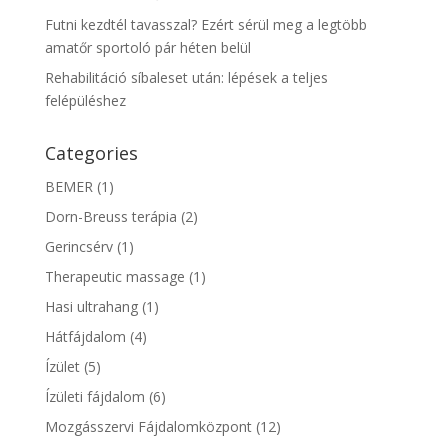
Futni kezdtél tavasszal? Ezért sérül meg a legtöbb
amatőr sportoló pár héten belül
Rehabilitáció síbaleset után: lépések a teljes
felépüléshez
Categories
BEMER
(1)
Dorn-Breuss terápia
(2)
Gerincsérv
(1)
Therapeutic massage
(1)
Hasi ultrahang
(1)
Hátfájdalom
(4)
Ízület
(5)
Ízületi fájdalom
(6)
Mozgásszervi Fájdalomközpont
(12)