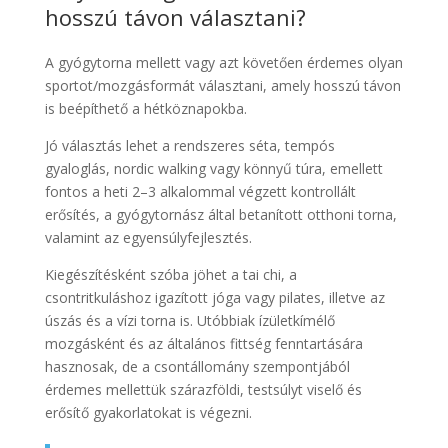
hosszú távon választani?
A gyógytorna mellett vagy azt követően érdemes olyan
sportot/mozgásformát választani, amely hosszú távon
is beépíthető a hétköznapokba.
Jó választás lehet a rendszeres séta, tempós
gyaloglás, nordic walking vagy könnyű túra, emellett
fontos a heti 2–3 alkalommal végzett kontrollált
erősítés, a gyógytornász által betanított otthoni torna,
valamint az egyensúlyfejlesztés.
Kiegészítésként szóba jöhet a tai chi, a
csontritkuláshoz igazított jóga vagy pilates, illetve az
úszás és a vízi torna is. Utóbbiak ízületkímélő
mozgásként és az általános fittség fenntartására
hasznosak, de a csontállomány szempontjából
érdemes mellettük szárazföldi, testsúlyt viselő és
erősítő gyakorlatokat is végezni.