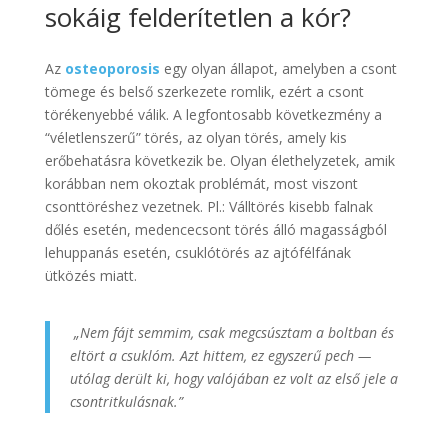
sokáig felderítetlen a kór?
Az
osteoporosis
egy olyan állapot, amelyben a csont
tömege és belső szerkezete romlik, ezért a csont
törékenyebbé válik. A legfontosabb következmény a
“véletlenszerű” törés, az olyan törés, amely kis
erőbehatásra következik be. Olyan élethelyzetek, amik
korábban nem okoztak problémát, most viszont
csonttöréshez vezetnek. Pl.: Válltörés kisebb falnak
dőlés esetén, medencecsont törés álló magasságból
lehuppanás esetén, csuklótörés az ajtófélfának
ütközés miatt.
„Nem fájt semmim, csak megcsúsztam a boltban és
eltört a csuklóm. Azt hittem, ez egyszerű pech —
utólag derült ki, hogy valójában ez volt az első jele a
csontritkulásnak.”