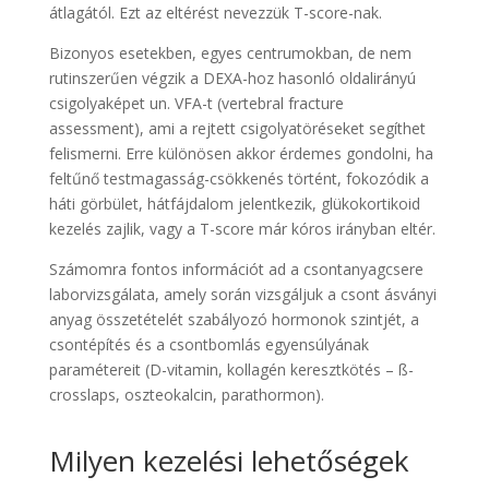
átlagától. Ezt az eltérést nevezzük T-score-nak.
Bizonyos esetekben, egyes centrumokban, de nem
rutinszerűen végzik a DEXA-hoz hasonló oldalirányú
csigolyaképet un. VFA-t (vertebral fracture
assessment), ami a rejtett csigolyatöréseket segíthet
felismerni. Erre különösen akkor érdemes gondolni, ha
feltűnő testmagasság-csökkenés történt, fokozódik a
háti görbület, hátfájdalom jelentkezik, glükokortikoid
kezelés zajlik, vagy a T-score már kóros irányban eltér.
Számomra fontos információt ad a csontanyagcsere
laborvizsgálata, amely során vizsgáljuk a csont ásványi
anyag összetételét szabályozó hormonok szintjét, a
csontépítés és a csontbomlás egyensúlyának
paramétereit (D-vitamin, kollagén keresztkötés – ß-
crosslaps, oszteokalcin, parathormon).
Milyen kezelési lehetőségek