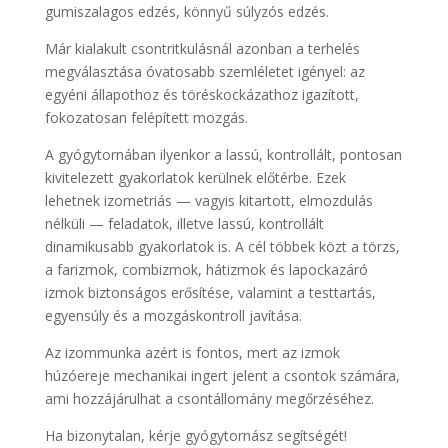
gumiszalagos edzés, könnyű súlyzós edzés.
Már kialakult csontritkulásnál azonban a terhelés
megválasztása óvatosabb szemléletet igényel: az
egyéni állapothoz és töréskockázathoz igazított,
fokozatosan felépített mozgás.
A gyógytornában ilyenkor a lassú, kontrollált, pontosan
kivitelezett gyakorlatok kerülnek előtérbe. Ezek
lehetnek izometriás — vagyis kitartott, elmozdulás
nélküli — feladatok, illetve lassú, kontrollált
dinamikusabb gyakorlatok is. A cél többek közt a törzs,
a farizmok, combizmok, hátizmok és lapockazáró
izmok biztonságos erősítése, valamint a testtartás,
egyensúly és a mozgáskontroll javítása.
Az izommunka azért is fontos, mert az izmok
húzóereje mechanikai ingert jelent a csontok számára,
ami hozzájárulhat a csontállomány megőrzéséhez.
Ha bizonytalan, kérje gyógytornász segítségét!