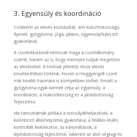
3. Egyensúly és koordináció
Csökkenti az elesés kockázatát, ami kulcsfontosságú.
Ilyenek: gyógytorna, jóga, pilates, egyensúlyfejlesztő
gyakorlatok.
A csontritkulásnál nemcsak maga a csontállomány
számít, hanem az is, hogy mennyire tudjuk megelőzni
az eleséseket. A törések jelentős része elesés
következtében történik, hiszen a meggyengült csont
már kisebb traumára is könnyebben törhet. Emiatt a
gyógytorna egyik kiemelt célja az egyensúly, a
koordináció, a reakciókészség és a járásbiztonság
fejlesztése.
Ide tartozhatnak például a testsúlyáthelyezések, a
különböző álláshelyzetek gyakorlása, a felállás-leülés
kontrollált kivitelezése, az irányváltások, a
lépésbiztonság fejlesztése, valamint az alsó végtagi és