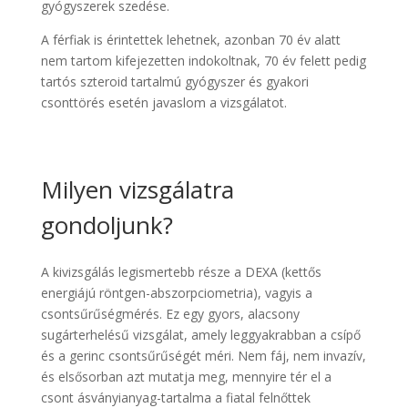
gyógyszerek szedése.
A férfiak is érintettek lehetnek, azonban 70 év alatt
nem tartom kifejezetten indokoltnak, 70 év felett pedig
tartós szteroid tartalmú gyógyszer és gyakori
csonttörés esetén javaslom a vizsgálatot.
Milyen vizsgálatra
gondoljunk?
A kivizsgálás legismertebb része a DEXA (kettős
energiájú röntgen-abszorpciometria), vagyis a
csontsűrűségmérés. Ez egy gyors, alacsony
sugárterhelésű vizsgálat, amely leggyakrabban a csípő
és a gerinc csontsűrűségét méri. Nem fáj, nem invazív,
és elsősorban azt mutatja meg, mennyire tér el a
csont ásványianyag-tartalma a fiatal felnőttek