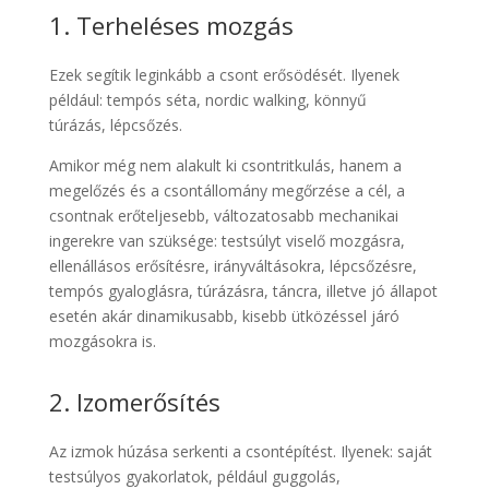
1. Terheléses mozgás
Ezek segítik leginkább a csont erősödését. Ilyenek
például:
tempós séta,
nordic walking,
könnyű
túrázás,
lépcsőzés.
Amikor még nem alakult ki csontritkulás, hanem a
megelőzés és a csontállomány megőrzése a cél, a
csontnak erőteljesebb, változatosabb mechanikai
ingerekre van szüksége: testsúlyt viselő mozgásra,
ellenállásos erősítésre, irányváltásokra, lépcsőzésre,
tempós gyaloglásra, túrázásra, táncra, illetve jó állapot
esetén akár dinamikusabb, kisebb ütközéssel járó
mozgásokra is.
2. Izomerősítés
Az izmok húzása serkenti a csontépítést. Ilyenek: saját
testsúlyos gyakorlatok, például guggolás,