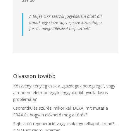
Szerző
A teljes cikk szerzői jogvédelem alatt áll,
annak egy része vagy egésze kizárólag a
forrás megjelölésével terjeszthető.
Olvasson tovább
Köszvény: tényleg csak a „gazdagok betegsége”, vagy
a modern életmód egyik leggyakoribb gyulladásos
problémája?
Csontritkulás szűrés: mikor kell DEXA, mit mutat a
FRAX és hogyan előzhető meg a törés?
Sejtszintű regeneráció vagy csak egy felkapott trend? –
NAD+ infúzióról őszintén