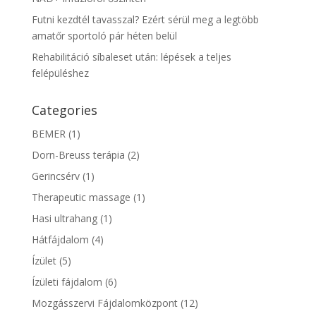
Futni kezdtél tavasszal? Ezért sérül meg a legtöbb
amatőr sportoló pár héten belül
Rehabilitáció síbaleset után: lépések a teljes
felépüléshez
Categories
BEMER
(1)
Dorn-Breuss terápia
(2)
Gerincsérv
(1)
Therapeutic massage
(1)
Hasi ultrahang
(1)
Hátfájdalom
(4)
Ízület
(5)
Ízületi fájdalom
(6)
Mozgásszervi Fájdalomközpont
(12)