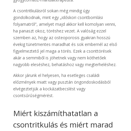
A csontritkulásról sokan még mindig úgy
gondolkodnak, mint egy „időskori csontbomlási
folyamatról”, amelyet majd akkor kell komolyan venni,
ha panaszt okoz, töréshez vezet. A valóság ezzel
szemben az, hogy az osteoporosis gyakran hosszú
évekig tünetmentes maradhat és sok embernél az első
figyelmeztető jel maga a törés. Ezek a csonttörések
akár a semmiből is jöhetnek vagy nem köthetőek
nagyobb eleséshez, behatáshoz vagy megterheléshez.
Akkor járunk el helyesen, ha esetleges családi
előzmények miatt vagy pusztán öngondoskodásból
elvégeztetjük a kockázatbecslést vagy
csontsűrűségmérést.
Miért kiszámíthatatlan a
csontritkulás és miért marad