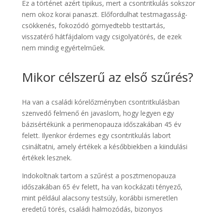
Ez a történet azért tipikus, mert a csontritkulás sokszor
nem okoz korai panaszt. Előfordulhat testmagasság-
csökkenés, fokozódó görnyedtebb testtartás,
visszatérő hátfájdalom vagy csigolyatörés, de ezek
nem mindig egyértelműek.
Mikor célszerű az első szűrés?
Ha van a családi kórelőzményben csontritkulásban
szenvedő felmenő én javaslom, hogy legyen egy
bázisértékünk a perimenopauza időszakában 45 év
felett. Ilyenkor érdemes egy csontritkulás labort
csináltatni, amely értékek a későbbiekben a kiindulási
értékek lesznek.
Indokoltnak tartom a szűrést a posztmenopauza
időszakában 65 év felett, ha van kockázati tényező,
mint például alacsony testsúly, korábbi ismeretlen
eredetű törés, családi halmozódás, bizonyos