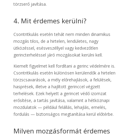
törzserő javítása.
4. Mit érdemes kerülni?
Csontritkulás esetén tehát nem minden dinamikus
mozgás tilos, de a hirtelen, lendületes, nagy
ütközéssel, esésveszéllyel vagy kedvezőtlen
gerincterheléssel járó mozgásokat kerülni kell.
Kiemelt figyelmet kell fordítani a gerinc védelmére is.
Csontritkulás esetén különösen kerülendők a hirtelen
törzscsavarások, a mély előrehajlások, a felülések,
hasprések, illetve a hajlított gerinccel végzett
terhelések. Ezek helyett a gerincet védő izomzat
erősítése, a tartás javítása, valamint a hétköznapi
mozdulatok — például felállás, lehajlás, emelés,
fordulás — biztonságos megtanítása kerül előtérbe.
Milyen mozgásformát érdemes