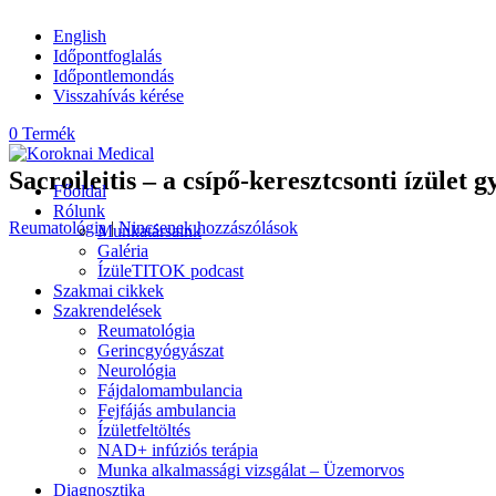
English
Időpontfoglalás
Időpontlemondás
Visszahívás kérése
0 Termék
Sacroileitis – a csípő-keresztcsonti ízület 
Főoldal
Rólunk
Reumatológia
|
Nincsenek hozzászólások
Munkatársaink
Galéria
ÍzüleTITOK podcast
Szakmai cikkek
Szakrendelések
Reumatológia
Gerincgyógyászat
Neurológia
Fájdalomambulancia
Fejfájás ambulancia
Ízületfeltöltés
NAD+ infúziós terápia
Munka alkalmassági vizsgálat – Üzemorvos
Diagnosztika