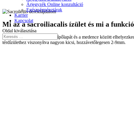
Árjegyzék Online konzultáció
Egészségpénztárak
Karrier
Kapcsolat
Mi az a sacroiliacalis ízület és mi a funkci
Oldal kiválasztása
A sacroiliacalis ízület a két csípőlapát és a medence között elhelyez
térdízülethez viszonyítva nagyon kicsi, hozzávetőlegesen 2-9mm.