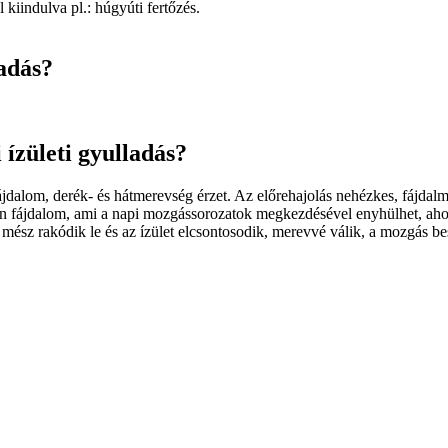
 kiindulva pl.: húgyúti fertőzés.
ladás?
i ízületi gyulladás?
fájdalom, derék- és hátmerevség érzet. Az előrehajolás nehézkes, fájdalm
etlen fájdalom, ami a napi mozgássorozatok megkezdésével enyhülhet, aho
 mész rakódik le és az ízület elcsontosodik, merevvé válik, a mozgás be