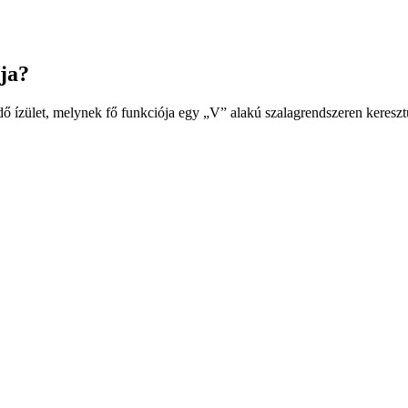
ója?
kedő ízület, melynek fő funkciója egy „V” alakú szalagrendszeren keresz