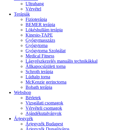
Ultrahang
Vérvétel
Terápiák
Fizioterápia
BEMER terápia
Lökéshullám terápia
Kinesio-TAPE
Gyógymasszázs
Gyógytorna
Gyógytorna Szolgálat
Medical Fitness
Lágyrészkezelés manuális technikákkal
Állkapocsízületi torna
Schroth terápia
Lúdtalp torna
McKenzie gerinctorna
Bobath terápia
Webshop
Bérletek
Vizsgálati csomagok
Vérvételi csomagok
Ajándékutalványok
Árjegyzék
Árjegyzék Budapest
Árjegyzék Dunaújváros