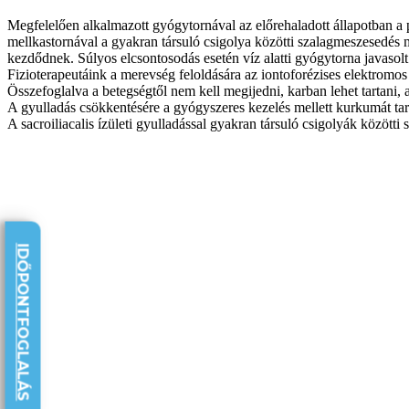
Megfelelően alkalmazott gyógytornával az előrehaladott állapotban a p
mellkastornával a gyakran társuló csigolya közötti szalagmeszesedés
kezdődnek. Súlyos elcsontosodás esetén víz alatti gyógytorna javasolt
Fizioterapeutáink a merevség feloldására az iontoforézises elektromos 
Összefoglalva a betegségtől nem kell megijedni, karban lehet tartani, a
A gyulladás csökkentésére a gyógyszeres kezelés mellett kurkumát tart
A sacroiliacalis ízületi gyulladással gyakran társuló csigolyák közöt
IDŐPONTFOGLALÁS