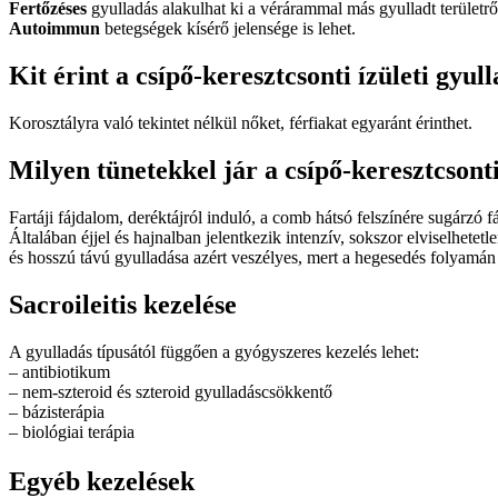
Fertőzéses
gyulladás alakulhat ki a vérárammal más gyulladt területről
Autoimmun
betegségek kísérő jelensége is lehet.
Kit érint a csípő-keresztcsonti ízületi gyul
Korosztályra való tekintet nélkül nőket, férfiakat egyaránt érinthet.
​Milyen tünetekkel jár ​a csípő-keresztcsont
Fartáji fájdalom, deréktájról induló, a comb hátsó felszínére sugárzó 
Általában éjjel és hajnalban jelentkezik intenzív, sokszor elviselhet
és hosszú távú gyulladása azért veszélyes, mert a hegesedés folyamán
Sacroileitis kezelése
A gyulladás típusától függően a gyógyszeres kezelés lehet:
– antibiotikum
– nem-szteroid és szteroid gyulladáscsökkentő
– bázisterápia
– biológiai terápia
Egyéb kezelések