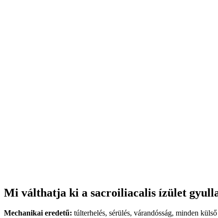
Mi válthatja ki a sacroiliacalis ízület gyul
Mechanikai eredetű:
túlterhelés, sérülés, várandósság, minden külső