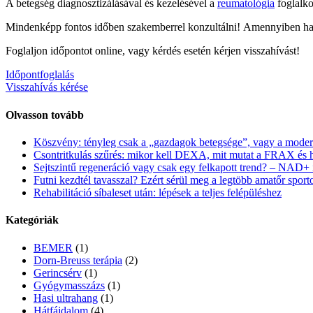
A betegség diagnosztizálásával és kezelésével a
reumatológia
foglalko
Mindenképp fontos időben szakemberrel konzultálni! Amennyiben has
Foglaljon időpontot online, vagy kérdés esetén kérjen visszahívást!
Időpontfoglalás
Visszahívás kérése
Olvasson tovább
Köszvény: tényleg csak a „gazdagok betegsége”, vagy a moder
Csontritkulás szűrés: mikor kell DEXA, mit mutat a FRAX és 
Sejtszintű regeneráció vagy csak egy felkapott trend? – NAD+ i
Futni kezdtél tavasszal? Ezért sérül meg a legtöbb amatőr sporto
Rehabilitáció síbaleset után: lépések a teljes felépüléshez
Kategóriák
BEMER
(1)
Dorn-Breuss terápia
(2)
Gerincsérv
(1)
Gyógymasszázs
(1)
Hasi ultrahang
(1)
Hátfájdalom
(4)