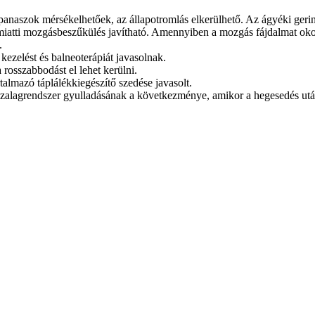
anaszok mérsékelhetőek, az állapotromlás elkerülhető. Az ágyéki gerinc 
 miatti mozgásbeszűkülés javítható. Amennyiben a mozgás fájdalmat oko
.
kezelést és balneoterápiát javasolnak.
 rosszabbodást el lehet kerülni.
almazó táplálékkiegészítő szedése javasolt.
ti szalagrendszer gyulladásának a következménye, amikor a hegesedés ut