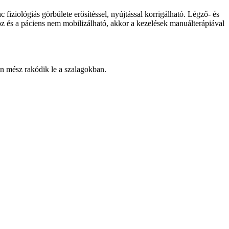
fiziológiás görbülete erősítéssel, nyújtással korrigálható. Légző- és
z és a páciens nem mobilizálható, akkor a kezelések manuálterápiával
án mész rakódik le a szalagokban.