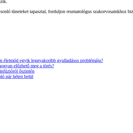
zik.
onló tüneteket tapasztal, forduljon reumatológus szakorvosainkhoz bi
n életmód egyik leggyakoribb gyulladásos problémája?
hogyan előzhető meg a törés?
nfúzióról őszintén
ló pár héten belül