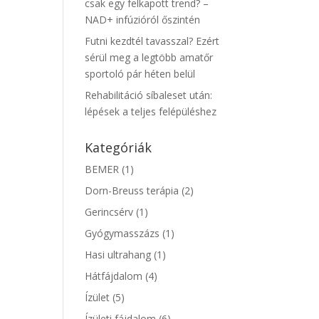
csak egy felkapott trend? –
NAD+ infúzióról őszintén
Futni kezdtél tavasszal? Ezért
sérül meg a legtöbb amatőr
sportoló pár héten belül
Rehabilitáció síbaleset után:
lépések a teljes felépüléshez
Kategóriák
BEMER
(1)
Dorn-Breuss terápia
(2)
Gerincsérv
(1)
Gyógymasszázs
(1)
Hasi ultrahang
(1)
Hátfájdalom
(4)
Ízület
(5)
Ízületi fájdalom
(6)