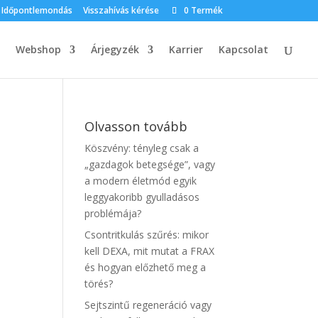
Időpontlemondás
Visszahívás kérése
0 Termék
Webshop
Árjegyzék
Karrier
Kapcsolat
Olvasson tovább
Köszvény: tényleg csak a
„gazdagok betegsége”, vagy
a modern életmód egyik
leggyakoribb gyulladásos
problémája?
Csontritkulás szűrés: mikor
kell DEXA, mit mutat a FRAX
és hogyan előzhető meg a
törés?
Sejtszintű regeneráció vagy