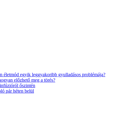
n életmód egyik leggyakoribb gyulladásos problémája?
hogyan előzhető meg a törés?
nfúzióról őszintén
ló pár héten belül