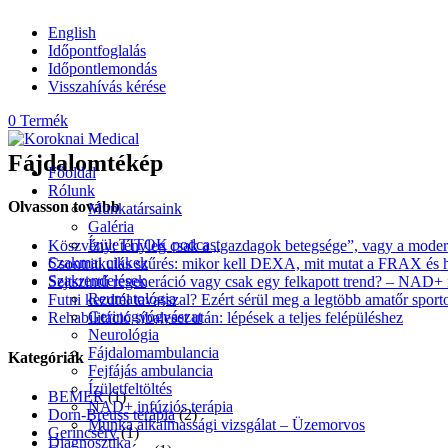
English
Időpontfoglalás
Időpontlemondás
Visszahívás kérése
0 Termék
Fájdalomtékép
Főoldal
Rólunk
Olvasson tovább
Munkatársaink
Galéria
ÍzüleTITOK podcast
Köszvény: tényleg csak a „gazdagok betegsége”, vagy a moder
Szakmai cikkek
Csontritkulás szűrés: mikor kell DEXA, mit mutat a FRAX és 
Szakrendelések
Sejtszintű regeneráció vagy csak egy felkapott trend? – NAD+ i
Reumatológia
Futni kezdtél tavasszal? Ezért sérül meg a legtöbb amatőr sporto
Gerincgyógyászat
Rehabilitáció síbaleset után: lépések a teljes felépüléshez
Neurológia
Fájdalomambulancia
Kategóriák
Fejfájás ambulancia
Ízületfeltöltés
BEMER
(1)
NAD+ infúziós terápia
Dorn-Breuss terápia
(2)
Munka alkalmassági vizsgálat – Üzemorvos
Gerincsérv
(1)
Diagnosztika