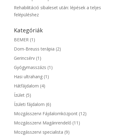
Rehabilitáció síbaleset után: lépések a teljes
felépüléshez
Kategóriák
BEMER
(1)
Dorn-Breuss terápia
(2)
Gerincsérv
(1)
Gyógymasszázs
(1)
Hasi ultrahang
(1)
Hátfájdalom
(4)
Ízület
(5)
Ízületi fájdalom
(6)
Mozgásszervi Fájdalomközpont
(12)
Mozgásszervi Magánrendelő
(11)
Mozgásszervi specialista
(9)