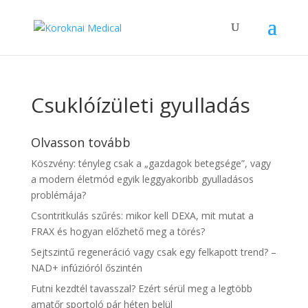
Csuklóízületi gyulladás
Olvasson tovább
Köszvény: tényleg csak a „gazdagok betegsége”, vagy
a modern életmód egyik leggyakoribb gyulladásos
problémája?
Csontritkulás szűrés: mikor kell DEXA, mit mutat a
FRAX és hogyan előzhető meg a törés?
Sejtszintű regeneráció vagy csak egy felkapott trend? –
NAD+ infúzióról őszintén
Futni kezdtél tavasszal? Ezért sérül meg a legtöbb
amatőr sportoló pár héten belül