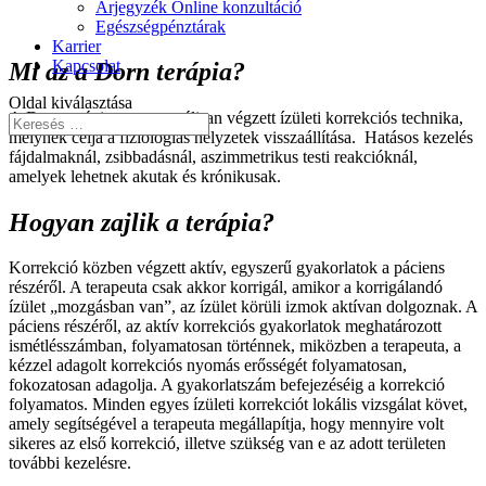
Árjegyzék Online konzultáció
Egészségpénztárak
Karrier
Kapcsolat
Mi az a Dorn terápia?
Oldal kiválasztása
A Dorn terápia egy manuálisan végzett ízületi korrekciós technika,
melynek célja a fiziológiás helyzetek visszaállítása. Hatásos kezelés
fájdalmaknál, zsibbadásnál, aszimmetrikus testi reakcióknál,
amelyek lehetnek akutak és krónikusak.
Hogyan zajlik a terápia?
Korrekció közben végzett aktív, egyszerű gyakorlatok a páciens
részéről. A terapeuta csak akkor korrigál, amikor a korrigálandó
ízület „mozgásban van”, az ízület körüli izmok aktívan dolgoznak. A
páciens részéről, az aktív korrekciós gyakorlatok meghatározott
ismétlésszámban, folyamatosan történnek, miközben a terapeuta, a
kézzel adagolt korrekciós nyomás erősségét folyamatosan,
fokozatosan adagolja. A gyakorlatszám befejezéséig a korrekció
folyamatos. Minden egyes ízületi korrekciót lokális vizsgálat követ,
amely segítségével a terapeuta megállapítja, hogy mennyire volt
sikeres az első korrekció, illetve szükség van e az adott területen
további kezelésre.