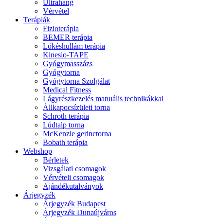
Ultrahang
Vérvétel
Terápiák
Fizioterápia
BEMER terápia
Lökéshullám terápia
Kinesio-TAPE
Gyógymasszázs
Gyógytorna
Gyógytorna Szolgálat
Medical Fitness
Lágyrészkezelés manuális technikákkal
Állkapocsízületi torna
Schroth terápia
Lúdtalp torna
McKenzie gerinctorna
Bobath terápia
Webshop
Bérletek
Vizsgálati csomagok
Vérvételi csomagok
Ajándékutalványok
Árjegyzék
Árjegyzék Budapest
Árjegyzék Dunaújváros