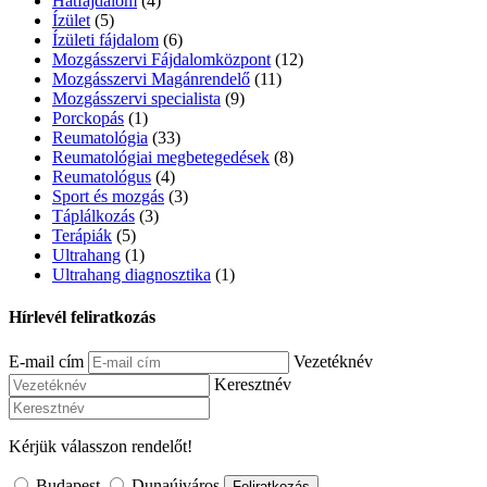
Hátfájdalom
(4)
Ízület
(5)
Ízületi fájdalom
(6)
Mozgásszervi Fájdalomközpont
(12)
Mozgásszervi Magánrendelő
(11)
Mozgásszervi specialista
(9)
Porckopás
(1)
Reumatológia
(33)
Reumatológiai megbetegedések
(8)
Reumatológus
(4)
Sport és mozgás
(3)
Táplálkozás
(3)
Terápiák
(5)
Ultrahang
(1)
Ultrahang diagnosztika
(1)
Hírlevél feliratkozás
E-mail cím
Vezetéknév
Keresztnév
Kérjük válasszon rendelőt!
Budapest
Dunaújváros
Feliratkozás