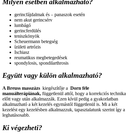
Milyen esetben alkalmazható?
gerincfájdalmak és – panaszok esetén
nem akut gerincsérv
lumbágó
gerincferdülés
teniszkönyök
Scheuermann betegség
ízületi artrózis
Ischiasz
reumatikus megbetegedések
spondylosis, spondilarthrosis
Együtt vagy külön alkalmazható?
A Breuss masszázs
kiegészítője a
Dorn féle
manuálterápiának,
függetlenül attól, hogy a korrekciós technika
előtt vagy után alkalmazzák. Ezen kívül pedig a gyakorlatban
alkalmazható a két kezelés egymástól függetlenül is. Mi a két
kezelést egy kezelésben alkalmazzuk, tapasztalatunk szerint így a
leghatásosabb.
Ki végezheti?