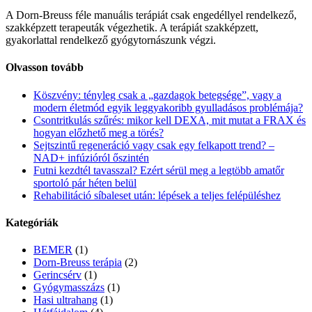
A Dorn-Breuss féle manuális terápiát csak engedéllyel rendelkező,
szakképzett terapeuták végezhetik. A terápiát szakképzett,
gyakorlattal rendelkező gyógytornászunk végzi.
Olvasson tovább
Köszvény: tényleg csak a „gazdagok betegsége”, vagy a
modern életmód egyik leggyakoribb gyulladásos problémája?
Csontritkulás szűrés: mikor kell DEXA, mit mutat a FRAX és
hogyan előzhető meg a törés?
Sejtszintű regeneráció vagy csak egy felkapott trend? –
NAD+ infúzióról őszintén
Futni kezdtél tavasszal? Ezért sérül meg a legtöbb amatőr
sportoló pár héten belül
Rehabilitáció síbaleset után: lépések a teljes felépüléshez
Kategóriák
BEMER
(1)
Dorn-Breuss terápia
(2)
Gerincsérv
(1)
Gyógymasszázs
(1)
Hasi ultrahang
(1)