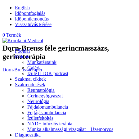
English
Időpontfoglalás
Időpontlemondás
Visszahívás kérése
0 Termék
Dorn-Breuss féle gerincmasszázs,
Főoldal
gerincterápia
Rólunk
Munkatársaink
Galéria
Dorn-Breuss terápia
ÍzüleTITOK podcast
Szakmai cikkek
Szakrendelések
Reumatológia
Gerincgyógyászat
Neurológia
Fájdalomambulancia
Fejfájás ambulancia
Ízületfeltöltés
NAD+ infúziós terápia
Munka alkalmassági vizsgálat – Üzemorvos
Diagnosztika