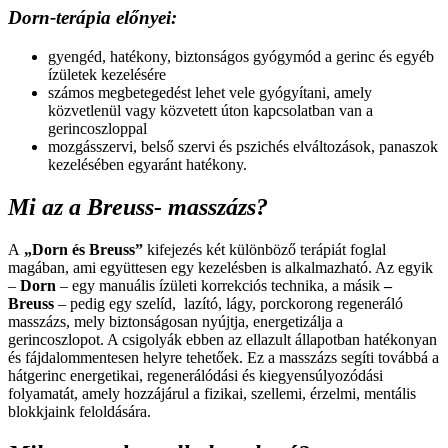
Dorn-terápia előnyei:
gyengéd, hatékony, biztonságos gyógymód a gerinc és egyéb
ízületek kezelésére
számos megbetegedést lehet vele gyógyítani, amely
közvetlenül vagy közvetett úton kapcsolatban van a
gerincoszloppal
mozgásszervi, belső szervi és pszichés elváltozások, panaszok
kezelésében egyaránt hatékony.
Mi az a Breuss- masszázs?
A
„Dorn és Breuss”
kifejezés két különböző terápiát foglal
magában, ami együttesen egy kezelésben is alkalmazható. Az egyik
–
Dorn
– egy manuális ízületi korrekciós technika, a másik
–
Breuss
– pedig egy szelíd, lazító, lágy, porckorong regeneráló
masszázs, mely biztonságosan nyújtja, energetizálja a
gerincoszlopot. A csigolyák ebben az ellazult állapotban hatékonyan
és fájdalommentesen helyre tehetőek. Ez a masszázs segíti továbbá a
hátgerinc energetikai, regenerálódási és kiegyensúlyozódási
folyamatát, amely hozzájárul a fizikai, szellemi, érzelmi, mentális
blokkjaink feloldására.