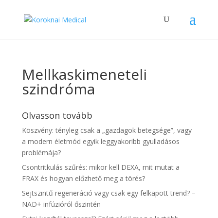
Mellkaskimeneteli
szindróma
Olvasson tovább
Köszvény: tényleg csak a „gazdagok betegsége”, vagy
a modern életmód egyik leggyakoribb gyulladásos
problémája?
Csontritkulás szűrés: mikor kell DEXA, mit mutat a
FRAX és hogyan előzhető meg a törés?
Sejtszintű regeneráció vagy csak egy felkapott trend? –
NAD+ infúzióról őszintén