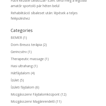
Futni kezdtél tavasszal? Ezért sérül meg a legtöbb
amatőr sportoló pár héten belül
Rehabilitáció síbaleset után: lépések a teljes
felépüléshez
Categories
BEMER
(1)
Dorn-Breuss terápia
(2)
Gerincsérv
(1)
Therapeutic massage
(1)
Hasi ultrahang
(1)
Hátfájdalom
(4)
Ízület
(5)
Ízületi fájdalom
(6)
Mozgásszervi Fájdalomközpont
(12)
Mozgásszervi Magánrendelő
(11)