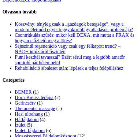
Olvasson tovább
Köszvény: tényleg csak a „gazdagok betegsége”, vagy a
modern életmód egyik leggyakoribb gyulladásos problémája?
Csontritkulás szűrés: mikor kell DEXA, mit mutat a FRAX és
hogyan előzhető meg a törés?
Sejtszintű regeneráció vagy csak egy felkapott trend? –
NAD+ infúzióról őszintén
Futni kezdtél tavasszal? Ezért sérül meg a legtöbb amatőr
sportoló pár héten belül
Rehabilitáció síbaleset után: lépések a teljes felépüléshez
Categories
BEMER
(1)
Dorn-Breuss terápia
(2)
Gerincsérv
(1)
Therapeutic massage
(1)
Hasi ultrahang
(1)
Hátfájdalom
(4)
Ízület
(5)
Ízületi fájdalom
(6)
Mozgásszervi Fájdalomközpont
(12)