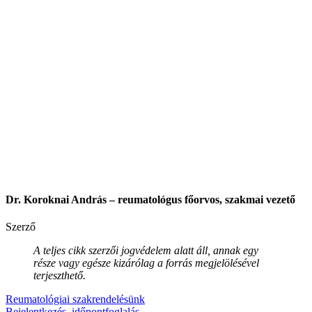
Dr. Koroknai András – reumatológus főorvos, szakmai vezető
Szerző
A teljes cikk szerzői jogvédelem alatt áll, annak egy
része vagy egésze kizárólag a forrás megjelölésével
terjeszthető.
Reumatológiai szakrendelésünk
Bejelentkezés, időpontfoglalás