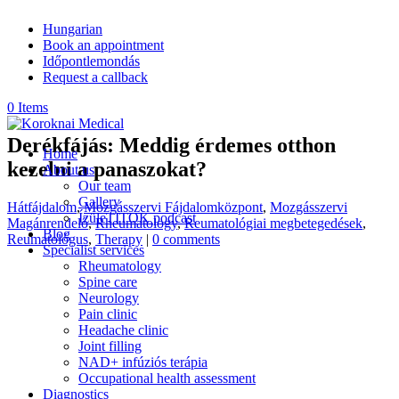
Hungarian
Book an appointment
Időpontlemondás
Request a callback
0 Items
Derékfájás: Meddig érdemes otthon
Home
kezelni a panaszokat?
About us
Our team
Gallery
Hátfájdalom
,
Mozgásszervi Fájdalomközpont
,
Mozgásszervi
ÍzüleTITOK podcast
Magánrendelő
,
Rheumatology
,
Reumatológiai megbetegedések
,
Blog
Reumatológus
,
Therapy
|
0 comments
Specialist services
Rheumatology
Spine care
Neurology
Pain clinic
Headache clinic
Joint filling
NAD+ infúziós terápia
Occupational health assessment
Diagnostics