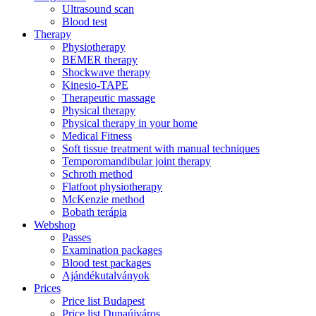
Ultrasound scan
Blood test
Therapy
Physiotherapy
BEMER therapy
Shockwave therapy
Kinesio-TAPE
Therapeutic massage
Physical therapy
Physical therapy in your home
Medical Fitness
Soft tissue treatment with manual techniques
Temporomandibular joint therapy
Schroth method
Flatfoot physiotherapy
McKenzie method
Bobath terápia
Webshop
Passes
Examination packages
Blood test packages
Ajándékutalványok
Prices
Price list Budapest
Price list Dunaújváros