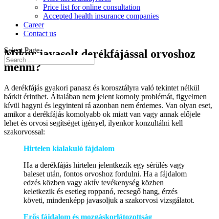
Price list for online consultation
Accepted health insurance companies
Career
Contact us
Select Page
Mikor javasolt derékfájással orvoshoz
menni?
A derékfájás gyakori panasz és korosztályra való tekintet nélkül
bárkit érinthet. Általában nem jelent komoly problémát, figyelmen
kívül hagyni és legyinteni rá azonban nem érdemes. Van olyan eset,
amikor a derékfájás komolyabb ok miatt van vagy annak előjele
lehet és orvosi segítséget igényel, ilyenkor konzultálni kell
szakorvossal:
Hirtelen kialakuló fájdalom
Ha a derékfájás hirtelen jelentkezik egy sérülés vagy
baleset után, fontos orvoshoz fordulni. Ha a fájdalom
edzés közben vagy aktív tevékenység közben
keletkezik és esetleg roppanó, recsegő hang, érzés
követi, mindenképp javasoljuk a szakorvosi vizsgálatot.
Erős fájdalom és mozgáskorlátozottság