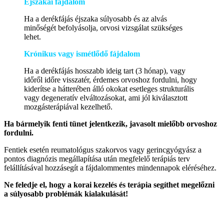
Éjszakai fájdalom
Ha a derékfájás éjszaka súlyosabb és az alvás
minőségét befolyásolja, orvosi vizsgálat szükséges
lehet.
Krónikus vagy ismétlődő fájdalom
Ha a derékfájás hosszabb ideig tart (3 hónap), vagy
időről időre visszatér, érdemes orvoshoz fordulni, hogy
kiderítse a hátterében álló okokat esetleges strukturális
vagy degeneratív elváltozásokat, ami jól kiválasztott
mozgásterápiával kezelhető.
Ha bármelyik fenti tünet jelentkezik, javasolt mielőbb orvoshoz
fordulni.
Fentiek esetén reumatológus szakorvos vagy gerincgyógyász a
pontos diagnózis megállapítása után megfelelő terápiás terv
felállításával hozzásegít a fájdalommentes mindennapok eléréséhez.
Ne feledje el, hogy a korai kezelés és terápia segíthet megelőzni
a súlyosabb problémák kialakulását!