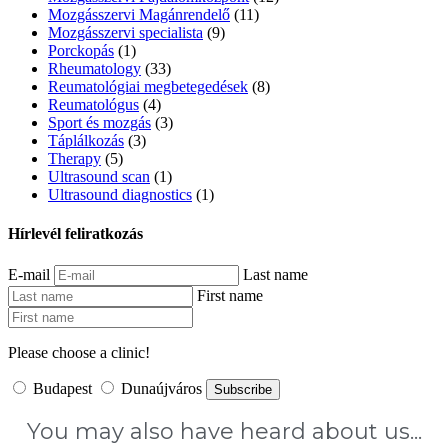
Mozgásszervi Magánrendelő
(11)
Mozgásszervi specialista
(9)
Porckopás
(1)
Rheumatology
(33)
Reumatológiai megbetegedések
(8)
Reumatológus
(4)
Sport és mozgás
(3)
Táplálkozás
(3)
Therapy
(5)
Ultrasound scan
(1)
Ultrasound diagnostics
(1)
Hírlevél feliratkozás
E-mail
Last name
First name
Please choose a clinic!
Budapest
Dunaújváros
Subscribe
You may also have heard about us...