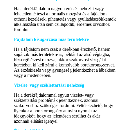
Ha a derékfájdalom nagyon erős és nehezíti vagy
lehetetlenné teszi a normális mozgást és a fájdalom
otthoni kezelések, pihentetés vagy gyulladáscsökkentők
alkalmazása után sem csillapodik, érdemes orvoshoz
fordulni.
Fájdalom kisugárzása más területekre
Ha a fájdalom nem csak a derékban érezhető, hanem
sugárzik más területekre is, például az alsó végtagba,
bizsergő érzést okozva, akkor szakorvosi vizsgálat
keretében ki kell zárni a komolyabb porckorong-sérvet.
Az érzéskiesés vagy gyengeség jelentkezhet a lábakban
vagy a medencében.
Vizelet- vagy széklettartási nehézség
Ha a derékfájdalommal együtt vizelet- vagy
széklettartási problémák jelentkeznek, azonnal
szakorvoshoz szükséges fordulni. Feltételezhető, hogy
ilyenkor a porckorongsérv annyira nyomja az
ideggyököt, hogy az jelentősen sérülhet és akár
azonnali ellátást igényel.