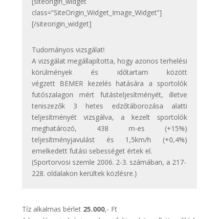
[siteorigin_widget
class=”SiteOrigin_Widget_Image_Widget”]
[/siteorigin_widget]
Tudományos vizsgálat!
A vizsgálat megállapította, hogy azonos terhelési
körülmények és időtartam között
végzett BEMER kezelés hatására a sportolók
futószalagon mért futásteljesítményét, illetve
teniszezők 3 hetes edzőtáborozása alatti
teljesítményét vizsgálva, a kezelt sportolók
meghatározó, 438 m-es (+15%)
teljesítményjavulást és 1,5km/h (+0,4%)
emelkedett futási sebességet értek el.
(Sportorvosi szemle 2006. 2-3. számában, a 217-
228. oldalakon kerültek közlésre.)
Tíz alkalmas bérlet
25.000
,- Ft