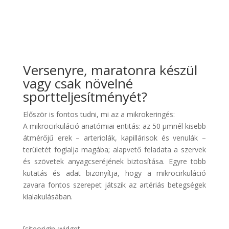
Versenyre, maratonra készül
vagy csak növelné
sportteljesítményét?
Először is fontos tudni, mi az a mikrokeringés:
A mikrocirkuláció anatómiai entitás: az 50 μmnél kisebb
átmérőjű erek – arteriolák, kapillárisok és venulák –
területét foglalja magába; alapvető feladata a szervek
és szövetek anyagcseréjének biztosítása. Egyre több
kutatás és adat bizonyítja, hogy a mikrocirkuláció
zavara fontos szerepet játszik az artériás betegségek
kialakulásában.
[siteorigin_widget