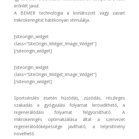
erőnlét javul.
A BEMER technológia a korlátozott vagy zavart
mikrokeringést hatékonyan stimulálja.
[siteorigin_widget
class=”SiteOrigin_Widget_Image_Widget”]
[/siteorigin_widget]
[siteorigin_widget
class=”SiteOrigin_Widget_Image_Widget”]
[/siteorigin_widget]
Sportsérülés esetén húzódás, zúzódás, részleges
szakadás a gyógyulási folyamat lerövidíthető, a
regenerálódási folyamat felgyorsítható. A
mikrokeringés optimalizálása által a szervezet
regenerálódóképessége javítható, a teljesítmény
növelhető.