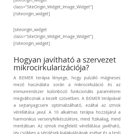
class=”SiteOrigin_Widget_Image_Widget”]
[/siteorigin_widget]
[siteorigin_widget
class=”SiteOrigin_Widget_Image_Widget”]
[/siteorigin_widget]
Hogyan javítható a szervezet
mikrocirkularizációja?
A BEMER terápia lényege, hogy pulzáló mágneses
mező használata során a mikrocirkuláció és az
immunrendszer különböző funkcionális paraméterei
megváltoznak a kezelt szövetben. A BEMER terápiával
a sejtanyagcsere optimalizálható, ezáltal az izmok
vérellátása javul. A 10 alkalmas terápia hozzájárul a
harmonikus versenyfelkészülésre, mind fizikailag, mind
mentálisan. Az izmok megfelelő vérellátása javítható,
így csökken a sérülések kialakulásának esélye és a testi