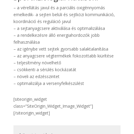
– a vérellátás javul és a parciális oxigénnyomás
emelkedik- a sejten belüli és sejtközi kommunikáció,
koordináció és reguláció javul
– a sejtanyagcsere aktiválása és optimalizálása
– a rendelkezésre álló energiahordozók jobb
felhasználása
– az igénybe vett sejtek gyorsabb salaktalanítása
– az anyagcsere végtermékek fokozottabb kiürítése
– teljesítmény növelhető
– csökkenti a sérülés kockázatát
– növeli az edzésszintet
– optimalizálja a versenyfelkészülést
[siteorigin_widget
class=”SiteOrigin_Widget_Image_Widget”]
[/siteorigin_widget]