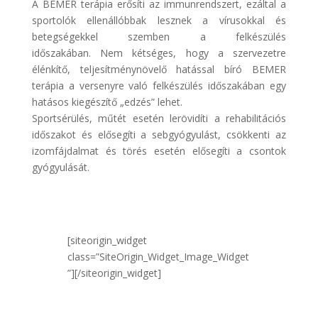
A BEMER terápia erősíti az immunrendszert, ezáltal a
sportolók ellenállóbbak lesznek a vírusokkal és
betegségekkel szemben a felkészülés
időszakában. Nem kétséges, hogy a szervezetre
élénkítő, teljesítménynövelő hatással bíró BEMER
terápia a versenyre való felkészülés időszakában egy
hatásos kiegészítő „edzés” lehet.
Sportsérülés, műtét esetén lerövidíti a rehabilitációs
időszakot és elősegíti a sebgyógyulást, csökkenti az
izomfájdalmat és törés esetén elősegíti a csontok
gyógyulását.
[siteorigin_widget
class=”SiteOrigin_Widget_Image_Widget
”]
[/siteorigin_widget]