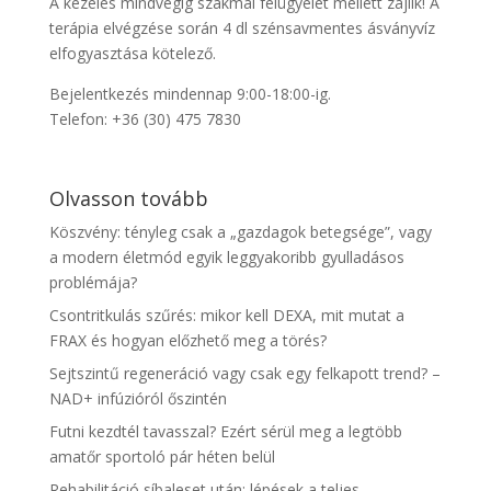
A kezelés mindvégig szakmai felügyelet mellett zajlik! A
terápia elvégzése során 4 dl szénsavmentes ásványvíz
elfogyasztása kötelező.
Bejelentkezés mindennap 9:00-18:00-ig.
Telefon: +36 (30) 475 7830
Olvasson tovább
Köszvény: tényleg csak a „gazdagok betegsége”, vagy
a modern életmód egyik leggyakoribb gyulladásos
problémája?
Csontritkulás szűrés: mikor kell DEXA, mit mutat a
FRAX és hogyan előzhető meg a törés?
Sejtszintű regeneráció vagy csak egy felkapott trend? –
NAD+ infúzióról őszintén
Futni kezdtél tavasszal? Ezért sérül meg a legtöbb
amatőr sportoló pár héten belül
Rehabilitáció síbaleset után: lépések a teljes