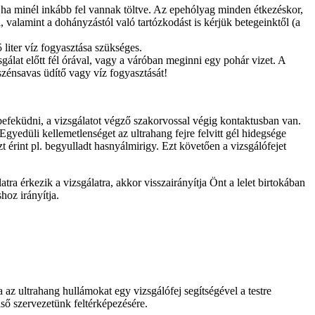
, ha minél inkább fel vannak töltve. Az epehólyag minden étkezéskor,
 valamint a dohányzástól való tartózkodást is kérjük betegeinktől (a
 liter víz fogyasztása szükséges.
sgálat előtt fél órával, vagy a váróban meginni egy pohár vizet. A
szénsavas üdítő vagy víz fogyasztását!
befeküdni, a vizsgálatot végző szakorvossal végig kontaktusban van.
gyedüli kellemetlenséget az ultrahang fejre felvitt gél hidegsége
t érint pl. begyulladt hasnyálmirigy. Ezt követően a vizsgálófejet
ra érkezik a vizsgálatra, akkor visszairányítja Önt a lelet birtokában
oz irányítja.
z ultrahang hullámokat egy vizsgálófej segítségével a testre
ső szervezetünk feltérképezésére.