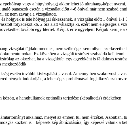
az epehólyag vagy a húgyhólyag) akkor lehet jó ultrahang-képet nyerni
utaló panaszok esetén a vizsgálat előtt 4-6 órával már nem szabad enni,
i, ez nem zavarja a vizsgálatot).
és hölgyek is tele hólyaggal érkezzenek, a vizsgálat előtt 1 órával 1-1,5
ztott folyadékot kb. 2 óra alatt választja ki, ezért nem elégséges a viz
vekedhet további egy literrel. Kérjük erre ügyeljen! Kérjük kerülje a 
rahang vizsgálat fájdalommentes, nem szükséges semmilyen szerkezetbe 
dokumentumokat. Ez követően a vizsgált testrészt szabaddá kell tenni. E
zárólag az okozhat, ha a vizsgálófej egy egyébként is fájdalmas testrész
és megkezdődik.
ség esetén további kivizsgálást javasol. Amennyiben szakorvosi javaslat
eredmények indokolják, a lehetséges problémával foglalkozó szakorvosh
zín között, a hanghullámok optimális terjedése (képalkotás) érdekében
ámtartományt alkalmaz, melyet az emberi fül nem érzékel. Azonban, ha a
 mozgás közben is – képesek kép ábrázolására, így képessé válunk a bel