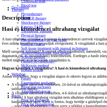
Ultrasound scan
Blood test
Description
Therapy
Physiotherapy
Description
BEMER therapy
Shockwave therapy
Kinesio-TAPE
Hasi és kismedencei ultrahang vizsgálat
Therapeutic massage
Physical therapy
A hasi ultrahang vizsgálat a hasüregi és kismedencei szervek vizsgála
Physical therapy in your home
éves szűrés keretében is javasoljuk elvégeztetni. A vizsgálattal a has
Medical Fitness
Soft tissue treatment with manual techniques
Miről szerzünk tudomást? A szervek elhelyezkedéséről, méretéről, vizs
Temporomandibular joint therapy
daganatok (jó- és rosszindulatú) felderíthetőek. Esetleges a hasűr irán
Schroth method
mellett található nyirokcsomók vizsgálatára is.
Flatfoot physiotherapy
McKenzie method
Hogyan készüljek a vizsgálatra? A hasi és kismedencei ultrahang v
Bobath terápia
Webshop
Annak érdekében, hogy a vizsgálat alapos és sikeres legyen az alábbi
Passes
Examination packages
A vizsgálat sikerének érdekében, 24 órával az ultrahangvizsgálat
Blood test packages
szénsavas italok).
Ajándékutalványok
A vizsgálat sikerének érdekében, 4-6 órával az ultrahangvizsgál
Prices
Fontos! A hasi ultrahang vizsgálat nem alkalmas elsődlegesen a
Price list Budapest
hangárnyékot okoz. Ezért is fontos, hogy kerülje a gázképző éte
Price list Dunaújváros
– vagy csak részlegesen – ilyen szerv a például a hasnyálmirigy