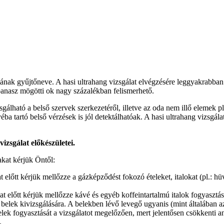
tának gyűjtőneve. A hasi ultrahang vizsgálat elvégzésére leggyakrabban 
i panasz mögötti ok nagy százalékban felismerhető.
gálható a belső szervek szerkezetéről, illetve az oda nem illő elemek 
yéba tartó belső vérzések is jól detektálhatóak. A hasi ultrahang vizsgá
izsgálat előkészületei.
akat kérjük Öntől:
 előtt kérjük mellőzze a gázképződést fokozó ételeket, italokat (pl.: hü
at előtt kérjük mellőzze kávé és egyéb koffeintartalmú italok fogyasztás
 belek kivizsgálására. A belekben lévő levegő ugyanis (mint általában a
lek fogyasztását a vizsgálatot megelőzően, mert jelentősen csökkenti a
.