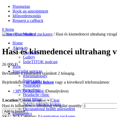
Hungarian
Book an appointment
Időpontlemondás
Request a callback
0 Items
Home
/
Examination packages
/ Hasi és kismedencei ultrahang vizsgá
Home
About us
Hasi és kismedencei ultrahang v
Our team
Gallery
ÍzüleTITOK podcast
26 000
Ft
Blog
Specialist services
Beváltható a vásárlástól számított 2 hónapig.
Rheumatology
Spine care
Bejelentkezés
az alábbi linken
vagy a következő telefonszámon:
Neurology
Pain clinic
+36 (70) 395 5694
(Dunaújváros)
Headache clinic
Joint filling
Location
Clear
NAD+ infúziós terápia
Hasi és kismedencei ultrahang vizsgálat quantity
Occupational health assessment
Add to basket
Diagnostics
SKU:
N/A
Category:
Examination packages