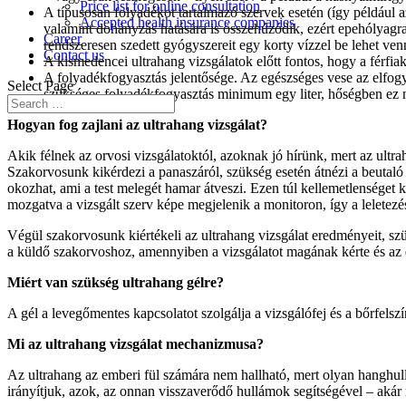
Price list for online consultation
A típusosan folyadékot tartalmazó szervek esetén (így például 
Accepted health insurance companies
valamint dohányzás hatására is összehúzódik, ezért epehólyagra 
Career
rendszeresen szedett gyógyszereit egy korty vízzel be lehet venn
Contact us
A kismedencei ultrahang vizsgálatok előtt fontos, hogy a férfiak 
A folyadékfogyasztás jelentősége. Az egészséges vese az elfogyas
Select Page
szükséges folyadékfogyasztás minimum egy liter, hőségben ez nö
Hogyan fog zajlani az ultrahang vizsgálat?
Akik félnek az orvosi vizsgálatoktól, azoknak jó hírünk, mert az ult
Szakorvosunk kikérdezi a panaszáról, szükség esetén átnézi a beutaló 
okozhat, ami a test melegét hamar átveszi. Ezen túl kellemetlenséget ki
mozgatva a vizsgált szerv képe megjelenik a monitoron, így a leletez
Végül szakorvosunk kiértékeli az ultrahang vizsgálat eredményeit, szük
a küldő szakorvoshoz, amennyiben a vizsgálatot magának kérte és az 
Miért van szükség ultrahang gélre?
A gél a levegőmentes kapcsolatot szolgálja a vizsgálófej és a bőrfels
Mi az ultrahang vizsgálat mechanizmusa?
Az ultrahang az emberi fül számára nem hallható, mert olyan hanghull
irányítjuk, azok, az onnan visszaverődő hullámok segítségével – akár