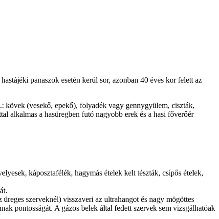
hastájéki panaszok esetén kerül sor, azonban 40 éves kor felett az
pl.: kövek (vesekő, epekő), folyadék vagy gennygyülem, ciszták,
lattal alkalmas a hasüregben futó nagyobb erek és a hasi főverőér
velyesek, káposztafélék, hagymás ételek kelt tészták, csípős ételek,
át.
z üreges szerveknél) visszaveri az ultrahangot és nagy mögöttes
nnak pontosságát. A gázos belek által fedett szervek sem vizsgálhatóak