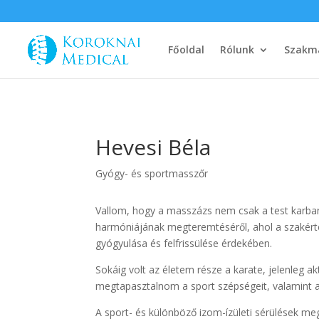
Főoldal
Rólunk
Szakma
Hevesi Béla
Gyógy- és sportmasszőr
Vallom, hogy a masszázs nem csak a test karbanta
harmóniájának megteremtéséről, ahol a szakért
gyógyulása és felfrissülése érdekében.
Sokáig volt az életem része a karate, jelenleg akt
megtapasztalnom a sport szépségeit, valamint an
A sport- és különböző izom-ízületi sérülések mege