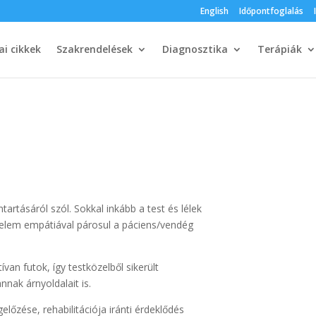
English
Időpontfoglalás
i cikkek
Szakrendelések
Diagnosztika
Terápiák
rtásáról szól. Sokkal inkább a test és lélek
elem empátiával párosul a páciens/vendég
ívan futok, így testközelből sikerült
nak árnyoldalait is.
lőzése, rehabilitációja iránti érdeklődés