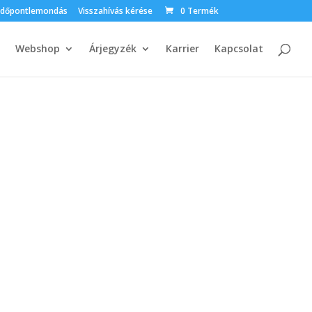
Időpontlemondás
Visszahívás kérése
0 Termék
Webshop
Árjegyzék
Karrier
Kapcsolat