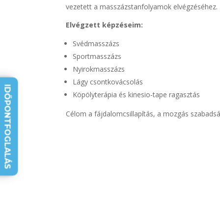
vezetett a masszázstanfolyamok elvégzéséhez.
Elvégzett képzéseim:
Svédmasszázs
Sportmasszázs
Nyirokmasszázs
Lágy csontkovácsolás
IDŐPONTFOGLALÁS
Köpölyterápia és kinesio-tape ragasztás
Célom a fájdalomcsillapítás, a mozgás szabadsá
Időpontot foglalok